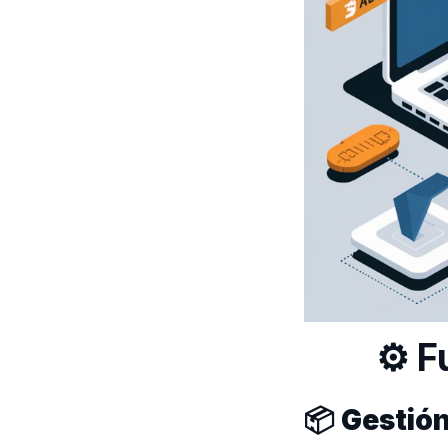
⚙️ F
📦 Gestió