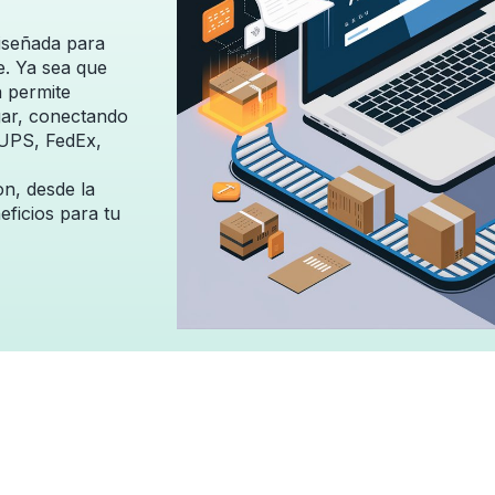
diseñada para
e. Ya sea que
 permite
gar, conectando
 UPS, FedEx,
n, desde la
eficios para tu